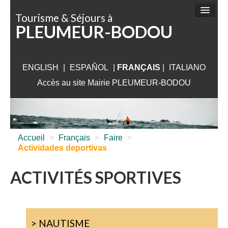
Panneau de gestion des cookies
Tourisme & Séjours à
PLEUMEUR-BODOU
FAIRE
DÉCOUVRIR
ENGLISH
|
ESPAÑOL
SÉJOURNER
|
FRANÇAIS
|
ITALIANO
Accès au site Mairie PLEUMEUR-BODOU
VISITER
AUX ALENTOURS
INFORMATIONS PRATIQUES
Accueil
>
Français
>
Faire
>
Actividades deportivas
ACTIVITÉS SPORTIVES
> NAUTISME