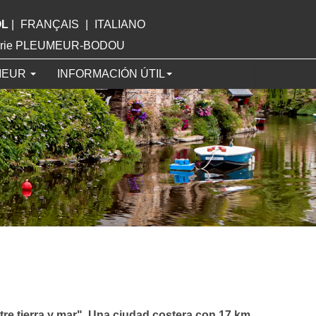
OL
|
FRANÇAIS
|
ITALIANO
Mairie PLEUMEUR-BODOU
MEUR
INFORMACIÓN ÚTIL
re tierra y mar". Una ciudad costera con 17 km