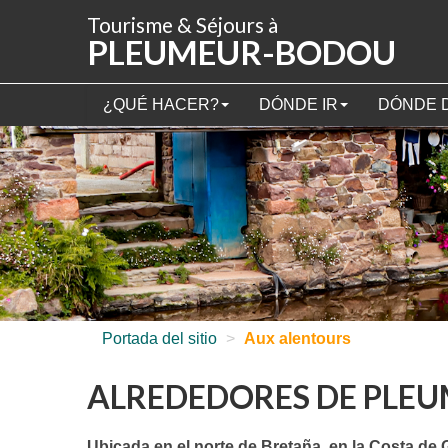
Panel de gestión de cookies
Tourisme & Séjours à
PLEUMEUR-BODOU
¿QUÉ HACER?
DÓNDE IR
DÓNDE 
Portada del sitio
>
Aux alentours
ALREDEDORES DE PLE
Ubicada en el norte de Bretaña, en la Costa de