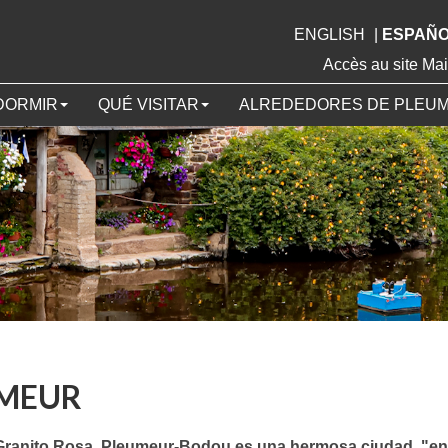
ENGLISH
|
ESPAÑ
Accès au site 
DORMIR
QUÉ VISITAR
ALREDEDORES DE PLEU
UMEUR
 Granito Rosa, Pleumeur-Bodou es una hermosa ciudad, "ent