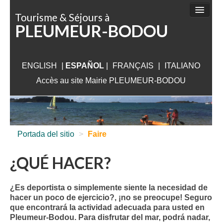
Panel de gestión de cookies
Tourisme & Séjours à
PLEUMEUR-BODOU
¿QUÉ HACER?
DÓNDE IR
ENGLISH
|
ESPAÑOL
DÓNDE DORMIR
|
FRANÇAIS
|
ITALIANO
Accès au site Mairie PLEUMEUR-BODOU
QUÉ VISITAR
ALREDEDORES DE PLEUMEUR
INFORMACIÓN ÚTIL
Portada del sitio
>
Faire
¿QUÉ HACER?
¿Es deportista o simplemente siente la necesidad de
hacer un poco de ejercicio?, ¡no se preocupe! Seguro
que encontrará la actividad adecuada para usted en
Pleumeur-Bodou. Para disfrutar del mar, podrá nadar,