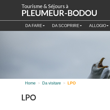
Pannello di gestione dei cookies
Tourisme & Séjours à
PLEUMEUR-BODOU
DA FARE
DA SCOPRIRE
ALLOGIO
Home
>
Da visitare
>
LPO
LPO