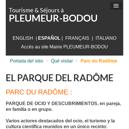
Panel de gestión de cookies
Tourisme & Séjours à
PLEUMEUR-BODOU
¿QUÉ HACER?
DÓNDE IR
ENGLISH
|
ESPAÑOL
DÓNDE DORMIR
|
FRANÇAIS
|
ITALIANO
Accès au site Mairie PLEUMEUR-BODOU
QUÉ VISITAR
Portada del sitio
>
Qué visitar
>
Parc du Radôme
ALREDEDORES DE PLEUMEUR
INFORMACIÓN ÚTIL
EL PARQUE DEL RADÔME
PARC DU RADÔME :
PARQUE DE OCIO Y DESCUBRIMIENTOS, en pareja,
en familia o en grupo.
Varios actores destacados del ocio, el turismo y la
cultura científica reunidos en un único recinto: