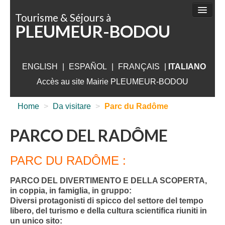
Pannello di gestione dei cookies
Tourisme & Séjours à
PLEUMEUR-BODOU
DA FARE
DA SCOPRIRE
ENGLISH
|
ESPAÑOL
|
FRANÇAIS
ALLOGIO
|
ITALIANO
Accès au site Mairie PLEUMEUR-BODOU
DA VISITARE
Home
>
Da visitare
>
Parc du Radôme
VICINO PLEUMEUR
INFO UTILI
PARCO DEL RADÔME
PARC DU RADÔME :
PARCO DEL DIVERTIMENTO E DELLA SCOPERTA,
in coppia, in famiglia, in gruppo:
Diversi protagonisti di spicco del settore del tempo
libero, del turismo e della cultura scientifica riuniti in
un unico sito: