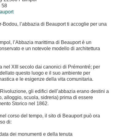
8 58
auport
-Bodou, l’abbazia di Beauport ti accoglie per una
:
impol, l’Abbazia marittima di Beauport è un
servato e un notevole modello di architettura
a nel XIII secolo dai canonici di Prémontré; per
ellato questo luogo e il suo ambiente per
astica e le esigenze della vita comunitaria.
ivoluzione, gli edifici dell’abbazia erano destini a
io, alloggio, scuola, sidreria) prima di essere
ento Storico nel 1862.
nel corso del tempo, il sito di Beauport può ora
so di:
idata dei monumenti e della tenuta