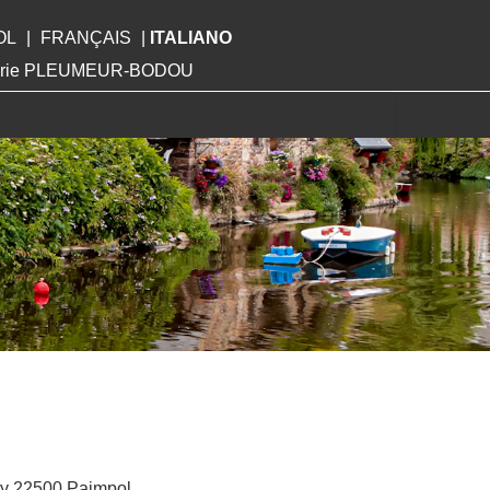
OL
|
FRANÇAIS
|
ITALIANO
Mairie PLEUMEUR-BODOU
ity 22500 Paimpol