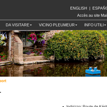
ENGLISH
|
ESPAÑ
Accès au site 
DA VISITARE
VICINO PLEUMEUR
INFO UTILI
ort
T
Indirizzo: Route de Kér