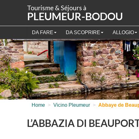
Pannello di gestione dei cookies
Tourisme & Séjours à
PLEUMEUR-BODOU
DA FARE
DA SCOPRIRE
ALLOGIO
Home
>
Vicino Pleumeur
>
Abbaye de Beaup
L’ABBAZIA DI BEAUPOR