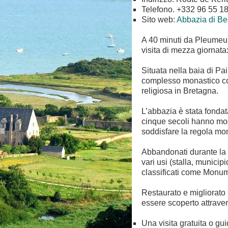
Telefono. +332 96 55 1
Sito web:
Abbazia di Be
A 40 minuti da Pleumeur
visita di mezza giornata
Situata nella baia di Pa
complesso monastico con
religiosa in Bretagna.
L’abbazia è stata fondat
cinque secoli hanno mod
soddisfare la regola mon
Abbandonati durante la R
vari usi (stalla, municip
classificati come Monum
Restaurato e migliorato 
essere scoperto attraver
Una visita gratuita o gu