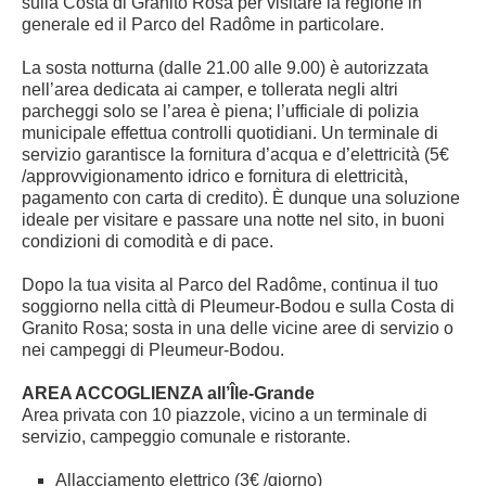
sulla Costa di Granito Rosa per visitare la regione in
generale ed il Parco del Radôme in particolare.
La sosta notturna (dalle 21.00 alle 9.00) è autorizzata
nell’area dedicata ai camper, e tollerata negli altri
parcheggi solo se l’area è piena; l’ufficiale di polizia
municipale effettua controlli quotidiani. Un terminale di
servizio garantisce la fornitura d’acqua e d’elettricità (5€
/approvvigionamento idrico e fornitura di elettricità,
pagamento con carta di credito). È dunque una soluzione
ideale per visitare e passare una notte nel sito, in buoni
condizioni di comodità e di pace.
Dopo la tua visita al Parco del Radôme, continua il tuo
soggiorno nella città di Pleumeur-Bodou e sulla Costa di
Granito Rosa; sosta in una delle vicine aree di servizio o
nei campeggi di Pleumeur-Bodou.
AREA ACCOGLIENZA all’Île-Grande
Area privata con 10 piazzole, vicino a un terminale di
servizio, campeggio comunale e ristorante.
Allacciamento elettrico (3€ /giorno)