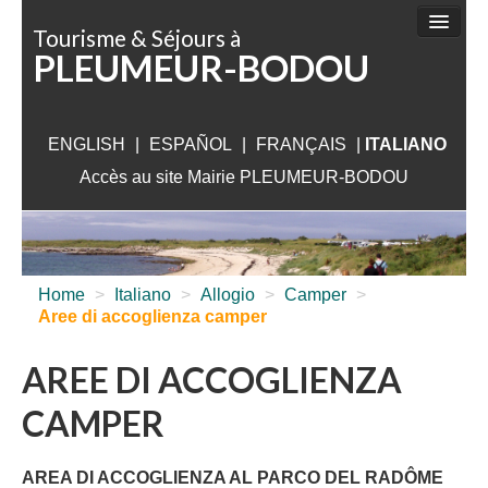
Pannello di gestione dei cookies
Tourisme & Séjours à
PLEUMEUR-BODOU
DA FARE
DA SCOPRIRE
ENGLISH
|
ESPAÑOL
|
FRANÇAIS
ALLOGIO
|
ITALIANO
Accès au site Mairie PLEUMEUR-BODOU
DA VISITARE
VICINO PLEUMEUR
INFO UTILI
Home
>
Italiano
>
Allogio
>
Camper
>
Aree di accoglienza camper
AREE DI ACCOGLIENZA
CAMPER
AREA DI ACCOGLIENZA AL PARCO DEL RADÔME