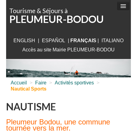
Panneau de gestion des cookies
Tourisme & Séjours à
PLEUMEUR-BODOU
FAIRE
DÉCOUVRIR
ENGLISH
|
ESPAÑOL
SÉJOURNER
|
FRANÇAIS
|
ITALIANO
Accès au site Mairie PLEUMEUR-BODOU
VISITER
AUX ALENTOURS
INFORMATIONS PRATIQUES
Accueil
>
Faire
>
Activités sportives
>
Nautical Sports
NAUTISME
Pleumeur Bodou, une commune
tournée vers la mer.