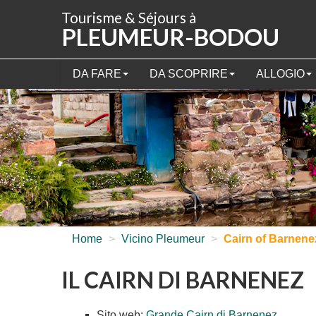
Pannello di gestione dei cookies
Tourisme & Séjours à
PLEUMEUR-BODOU
DA FARE
DA SCOPRIRE
ALLOGIO
Home
>
Vicino Pleumeur
>
Cairn of Barnene
IL CAIRN DI BARNENEZ
Sito web:
Grande Cairn di Barnenez