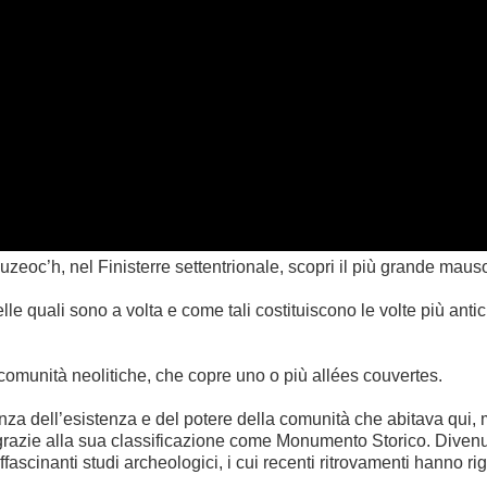
eoc’h, nel Finisterre settentrionale, scopri il più grande mauso
e quali sono a volta e come tali costituiscono le volte più ant
 comunità neolitiche, che copre uno o più allées couvertes.
a dell’esistenza e del potere della comunità che abitava qui, mi
 grazie alla sua classificazione come Monumento Storico. Divenu
ascinanti studi archeologici, i cui recenti ritrovamenti hanno rig