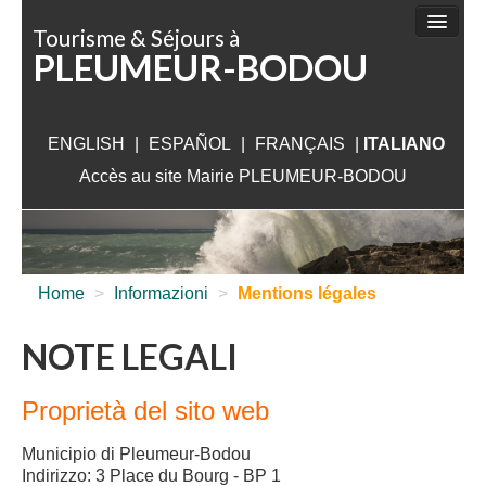
Pannello di gestione dei cookies
Tourisme & Séjours à
PLEUMEUR-BODOU
DA FARE
DA SCOPRIRE
ENGLISH
|
ESPAÑOL
|
FRANÇAIS
ALLOGIO
|
ITALIANO
Accès au site Mairie PLEUMEUR-BODOU
DA VISITARE
VICINO PLEUMEUR
INFO UTILI
Home
>
Informazioni
>
Mentions légales
NOTE LEGALI
Proprietà del sito web
Municipio di Pleumeur-Bodou
Indirizzo: 3 Place du Bourg - BP 1