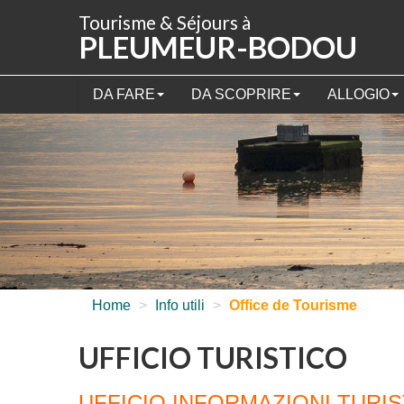
Pannello di gestione dei cookies
Tourisme & Séjours à
PLEUMEUR-BODOU
DA FARE
DA SCOPRIRE
ALLOGIO
Home
>
Info utili
>
Office de Tourisme
UFFICIO TURISTICO
UFFICIO INFORMAZIONI TURI