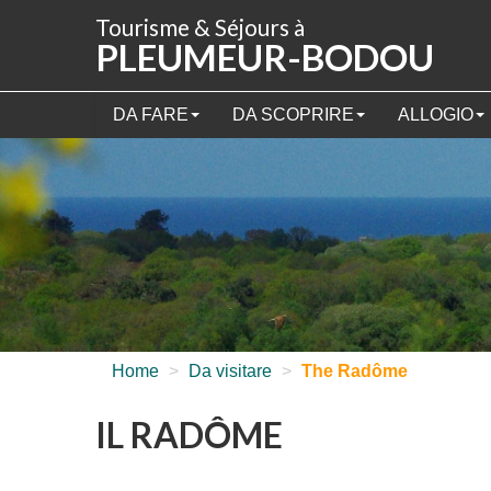
Pannello di gestione dei cookies
Tourisme & Séjours à
PLEUMEUR-BODOU
DA FARE
DA SCOPRIRE
ALLOGIO
Home
>
Da visitare
>
The Radôme
IL RADÔME