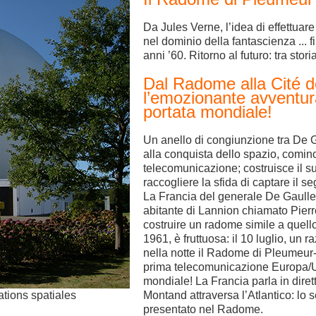
Da Jules Verne, l’idea di effettuare
nel dominio della fantascienza ... 
anni ’60. Ritorno al futuro: tra stori
Dal Radome alla Cité d
l’emozionante avventura
portata mondiale!
Un anello di congiunzione tra De 
alla conquista dello spazio, cominci
telecomunicazione; costruisce il 
raccogliere la sfida di captare il se
La Francia del generale De Gaulle si
abitante di Lannion chiamato Pierr
costruire un radome simile a quell
1961, è fruttuosa: il 10 luglio, un r
nella notte il Radome di Pleumeur-
prima telecomunicazione Europa/U
mondiale! La Francia parla in diret
tions spatiales
Montand attraversa l’Atlantico: lo s
presentato nel Radome.