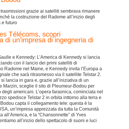
 trasmissioni grazie ai satelliti sembrava rimanere
finché la costruzione del Radome all’inizio degli
a e futuro
es Télécoms, scopri
 di un’impresa di ingegneria di
Gaulle e Kennedy: L’America di Kennedy si lancia
ando con il lancio dei primi satelliti di
suo Radome nel Maine, e Kennedy invita l’Europa a
gnale che sarà ritrasmesso via il satellite Telstar 2.
 lancia in gara e, grazie all’iniziativa di un
e Marzin, sceglie il sito di Pleumeur-Bodou per
o degli americani. L’opera faraonica, cominciata nel
azzo spedisce Telstar 2 in orbita inttorno alla terra e
Bodou capta il collegamento tele: questa è la
SA, un’impresa apprezzata da tutta la Comunità
ta all’America, e la “Chansonnette" di Yves
entiamo all’inizio dello spettacolo di suoni e luci