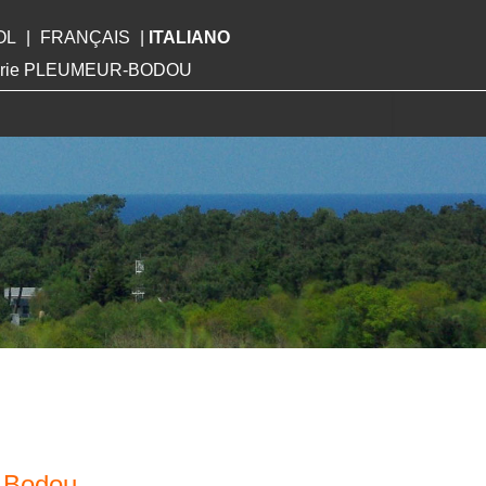
OL
|
FRANÇAIS
|
ITALIANO
Mairie PLEUMEUR-BODOU
r Bodou