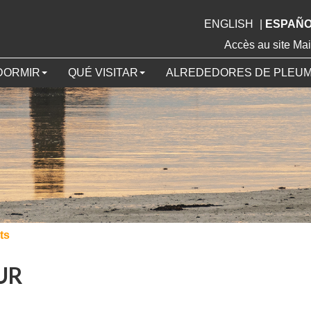
ENGLISH
|
ESPAÑ
Accès au site 
DORMIR
QUÉ VISITAR
ALREDEDORES DE PLEU
ts
UR