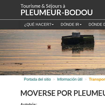
Panel de gestión de cookies
Tourisme & Séjours à
PLEUMEUR-BODOU
¿QUÉ HACER?
DÓNDE IR
DÓNDE 
Portada del sitio
>
Información útil
>
Transpor
MOVERSE POR PLEUME
Autobús: