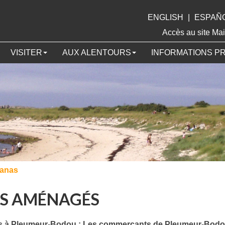
ENGLISH
|
ESPAÑ
Accès au site 
VISITER
AUX ALENTOURS
INFORMATIONS P
vanas
NS AMÉNAGÉS
s à Pleumeur-Bodou : Les commerçants de Pleumeur-Bodou vo