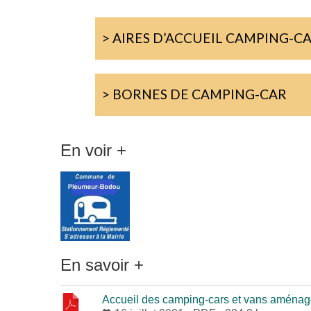
> AIRES D’ACCUEIL CAMPING-C
> BORNES DE CAMPING-CAR
En voir +
En savoir +
Accueil des camping-cars et vans aména