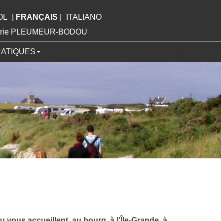
OL
|
FRANÇAIS
|
ITALIANO
Mairie PLEUMEUR-BODOU
RATIQUES
us accueillent, au bourg, à l’Île-Grande, à