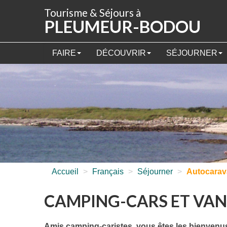
Panneau de gestion des cookies
Tourisme & Séjours à
PLEUMEUR-BODOU
FAIRE
DÉCOUVRIR
SÉJOURNER
Accueil
>
Français
>
Séjourner
>
Autocara
CAMPING-CARS ET VA
Amis camping-caristes, vous êtes les bienvenu