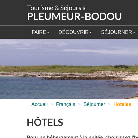
Panneau de gestion des cookies
Tourisme & Séjours à
PLEUMEUR-BODOU
FAIRE
DÉCOUVRIR
SÉJOURNER
Accueil
>
Français
>
Séjourner
>
Hoteles
HÔTELS
Pour un hébergement à la nuitée, choisissez l’hô