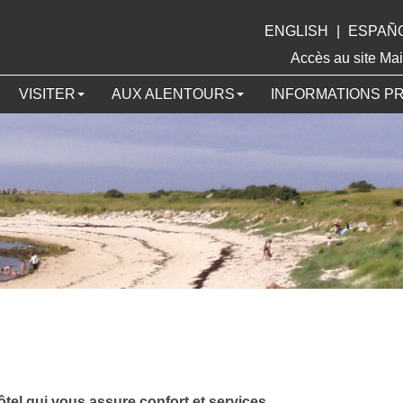
ENGLISH
|
ESPAÑ
Accès au site 
VISITER
AUX ALENTOURS
INFORMATIONS P
tel qui vous assure confort et services.