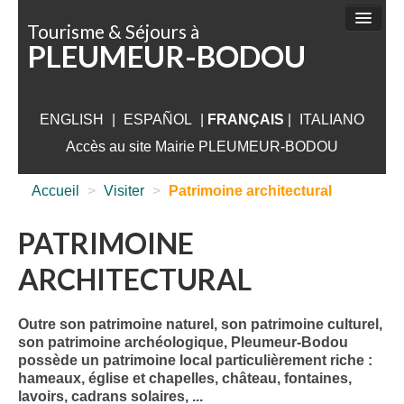
Panneau de gestion des cookies
Tourisme & Séjours à
PLEUMEUR-BODOU
FAIRE
DÉCOUVRIR
ENGLISH
|
ESPAÑOL
SÉJOURNER
|
FRANÇAIS
|
ITALIANO
Accès au site Mairie PLEUMEUR-BODOU
VISITER
Accueil
>
Visiter
>
Patrimoine architectural
AUX ALENTOURS
INFORMATIONS PRATIQUES
PATRIMOINE
ARCHITECTURAL
Outre son patrimoine naturel, son patrimoine culturel,
son patrimoine archéologique, Pleumeur-Bodou
possède un patrimoine local particulièrement riche :
hameaux, église et chapelles, château, fontaines,
lavoirs, cadrans solaires, ...