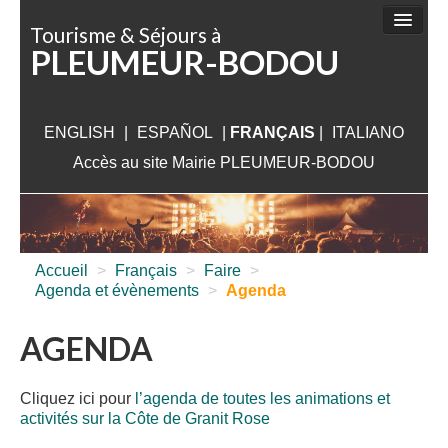
Panneau de gestion des cookies
Tourisme & Séjours à
PLEUMEUR-BODOU
FAIRE
DÉCOUVRIR
ENGLISH
|
ESPAÑOL
SÉJOURNER
|
FRANÇAIS
|
ITALIANO
Accès au site Mairie PLEUMEUR-BODOU
VISITER
AUX ALENTOURS
INFORMATIONS PRATIQUES
Accueil
>
Français
>
Faire
>
Agenda et évènements
>
Agenda
AGENDA
Cliquez ici pour
l’agenda de toutes les animations et
activités sur la Côte de Granit Rose