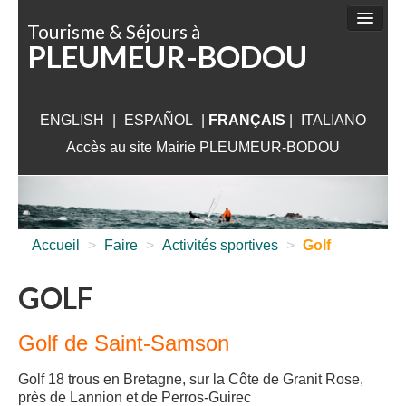
Panneau de gestion des cookies
Tourisme & Séjours à
PLEUMEUR-BODOU
FAIRE
DÉCOUVRIR
ENGLISH
|
ESPAÑOL
SÉJOURNER
|
FRANÇAIS
|
ITALIANO
Accès au site Mairie PLEUMEUR-BODOU
VISITER
AUX ALENTOURS
INFORMATIONS PRATIQUES
Accueil
>
Faire
>
Activités sportives
>
Golf
GOLF
Golf de Saint-Samson
Golf 18 trous en Bretagne, sur la Côte de Granit Rose,
près de Lannion et de Perros-Guirec