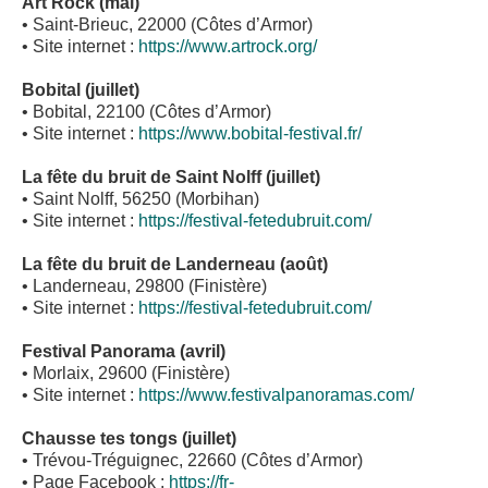
Art Rock (mai)
• Saint-Brieuc, 22000 (Côtes d’Armor)
• Site internet :
https://www.artrock.org/
Bobital (juillet)
• Bobital, 22100 (Côtes d’Armor)
• Site internet :
https://www.bobital-festival.fr/
La fête du bruit de Saint Nolff (juillet)
• Saint Nolff, 56250 (Morbihan)
• Site internet :
https://festival-fetedubruit.com/
La fête du bruit de Landerneau (août)
• Landerneau, 29800 (Finistère)
• Site internet :
https://festival-fetedubruit.com/
Festival Panorama (avril)
• Morlaix, 29600 (Finistère)
• Site internet :
https://www.festivalpanoramas.com/
Chausse tes tongs (juillet)
• Trévou-Tréguignec, 22660 (Côtes d’Armor)
• Page Facebook :
https://fr-