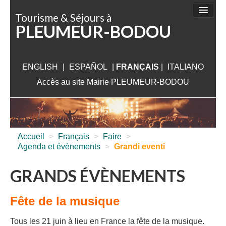
Panneau de gestion des cookies
Tourisme & Séjours à
PLEUMEUR-BODOU
FAIRE
DÉCOUVRIR
ENGLISH
|
ESPAÑOL
SÉJOURNER
|
FRANÇAIS
|
ITALIANO
Accès au site Mairie PLEUMEUR-BODOU
VISITER
AUX ALENTOURS
INFORMATIONS PRATIQUES
Accueil
>
Français
>
Faire
>
Agenda et évènements
>
Grandi eventi
GRANDS ÉVÈNEMENTS
Fête de la musique
Tous les 21 juin à lieu en France la fête de la musique.