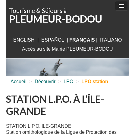
Panneau de gestion des cookies
Tourisme & Séjours à
PLEUMEUR-BODOU
FAIRE
DÉCOUVRIR
ENGLISH
|
ESPAÑOL
SÉJOURNER
|
FRANÇAIS
|
ITALIANO
Accès au site Mairie PLEUMEUR-BODOU
VISITER
AUX ALENTOURS
INFORMATIONS PRATIQUES
Accueil
>
Découvrir
>
LPO
>
LPO station
STATION L.P.O. À L’ÎLE-
GRANDE
STATION L.P.O. ILE-GRANDE
Station ornithologique de la Ligue de Protection des