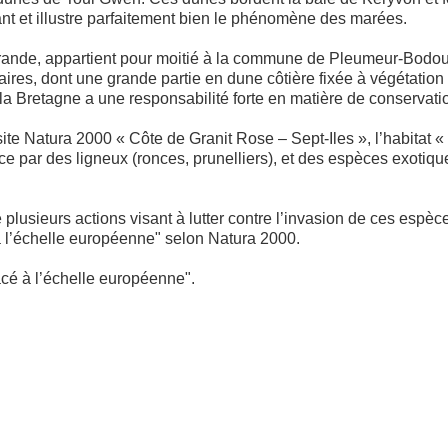
ant et illustre parfaitement bien le phénomène des marées.
Grande, appartient pour moitié à la commune de Pleumeur-Bodou et
ires, dont une grande partie en dune côtière fixée à végétation h
a Bretagne a une responsabilité forte en matière de conservati
site Natura 2000 « Côte de Granit Rose – Sept-Iles », l’habitat 
ace par des ligneux (ronces, prunelliers), et des espèces exot
eurs actions visant à lutter contre l’invasion de ces espèces i
 l’échelle européenne" selon Natura 2000.
cé à l’échelle européenne".