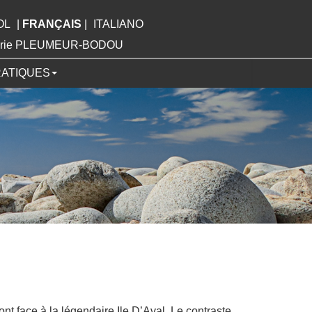
OL
|
FRANÇAIS
|
ITALIANO
Mairie PLEUMEUR-BODOU
RATIQUES
ont face à la légendaire Ile D’Aval. Le contraste