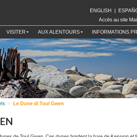
ENGLISH
|
ESPAÑ
Accès au site 
VISITER
AUX ALENTOURS
INFORMATIONS P
els
>
Le Dune di Toul Gwen
WEN
es dunes de Toul Gwen. Ces dunes bordent la baie de Keryvon et f