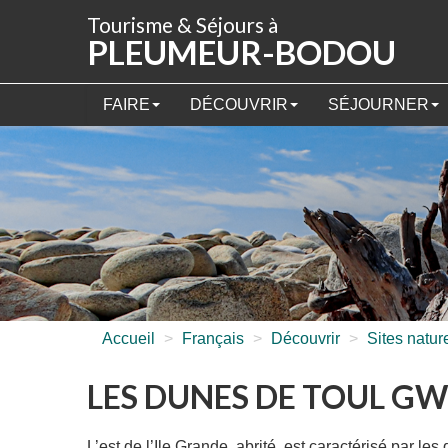
Panneau de gestion des cookies
Tourisme & Séjours à
PLEUMEUR-BODOU
FAIRE
DÉCOUVRIR
SÉJOURNER
Accueil
>
Français
>
Découvrir
>
Sites natur
LES DUNES DE TOUL G
L’est de l’Ile Grande, abrité, est caractérisé par l