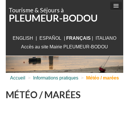
Panneau de gestion des cookies
Tourisme & Séjours à
PLEUMEUR-BODOU
FAIRE
DÉCOUVRIR
ENGLISH
|
ESPAÑOL
SÉJOURNER
|
FRANÇAIS
|
ITALIANO
Accès au site Mairie PLEUMEUR-BODOU
VISITER
AUX ALENTOURS
INFORMATIONS PRATIQUES
Accueil
>
Informations pratiques
>
Météo / marées
MÉTÉO / MARÉES