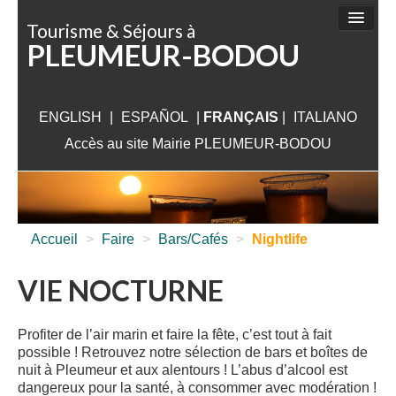
Panneau de gestion des cookies
Tourisme & Séjours à
PLEUMEUR-BODOU
FAIRE
DÉCOUVRIR
ENGLISH
|
ESPAÑOL
SÉJOURNER
|
FRANÇAIS
|
ITALIANO
Accès au site Mairie PLEUMEUR-BODOU
VISITER
AUX ALENTOURS
INFORMATIONS PRATIQUES
Accueil
>
Faire
>
Bars/Cafés
>
Nightlife
VIE NOCTURNE
Profiter de l’air marin et faire la fête, c’est tout à fait
possible ! Retrouvez notre sélection de bars et boîtes de
nuit à Pleumeur et aux alentours ! L’abus d’alcool est
dangereux pour la santé, à consommer avec modération !