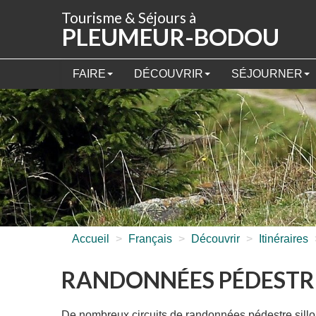
Panneau de gestion des cookies
Tourisme & Séjours à
PLEUMEUR-BODOU
FAIRE
DÉCOUVRIR
SÉJOURNER
Accueil
>
Français
>
Découvrir
>
Itinéraires
RANDONNÉES PÉDESTR
De nombreux circuits de randonnées pédestre sillo