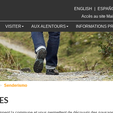
ENGLISH
|
ESPAÑ
Accès au site 
VISITER
AUX ALENTOURS
INFORMATIONS P
>
Senderismo
ES
nnent la commune et vous permettent de découvrir des paysages