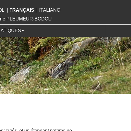
OL
|
FRANÇAIS
|
ITALIANO
Mairie PLEUMEUR-BODOU
RATIQUES
 variés, et un étonnant patrimoine.