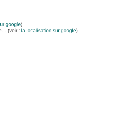
sur google
)
e… (voir :
la localisation sur google
)