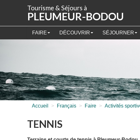
Panneau de gestion des cookies
Tourisme & Séjours à
PLEUMEUR-BODOU
FAIRE
DÉCOUVRIR
SÉJOURNER
Accueil
>
Français
>
Faire
>
Activités sporti
TENNIS
Terrains et courts de tennis à Pleumeur-Bodou