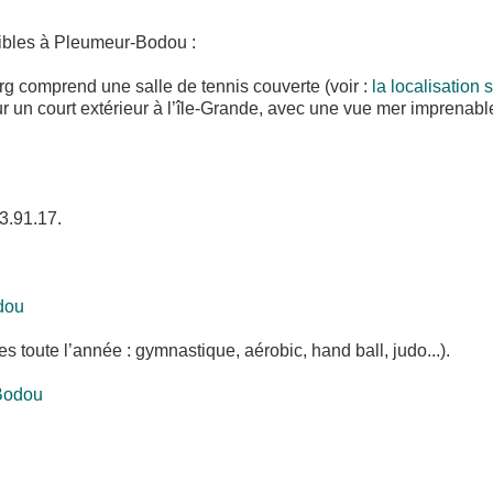
onibles à Pleumeur-Bodou :
rg comprend une salle de tennis couverte (voir :
la localisation 
ur un court extérieur à l’île-Grande, avec une vue mer imprenabl
23.91.17.
dou
 toute l’année : gymnastique, aérobic, hand ball, judo...).
-Bodou