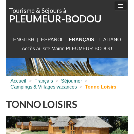
Panneau de gestion des cookies
Tourisme & Séjours à
PLEUMEUR-BODOU
FAIRE
DÉCOUVRIR
ENGLISH
|
ESPAÑOL
SÉJOURNER
|
FRANÇAIS
|
ITALIANO
Accès au site Mairie PLEUMEUR-BODOU
VISITER
AUX ALENTOURS
INFORMATIONS PRATIQUES
Accueil
>
Français
>
Séjourner
>
Campings & Villages vacances
>
Tonno Loisirs
TONNO LOISIRS