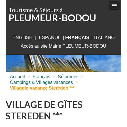
Panneau de gestion des cookies
Tourisme & Séjours à
PLEUMEUR-BODOU
FAIRE
DÉCOUVRIR
ENGLISH
|
ESPAÑOL
SÉJOURNER
|
FRANÇAIS
|
ITALIANO
Accès au site Mairie PLEUMEUR-BODOU
VISITER
AUX ALENTOURS
INFORMATIONS PRATIQUES
Accueil
>
Français
>
Séjourner
>
Campings & Villages vacances
>
Villaggio vacanze Stereden ***
VILLAGE DE GÎTES
STEREDEN ***